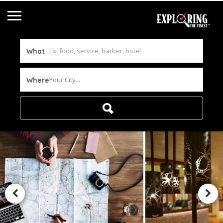
What
Your City...
Where