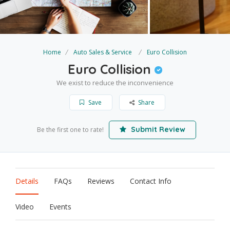
Home
Auto Sales & Service
Euro Collision
Euro Collision
We exist to reduce the inconvenience
Save
Share
Submit Review
Be the first one to rate!
Details
FAQs
Reviews
Contact Info
Video
Events